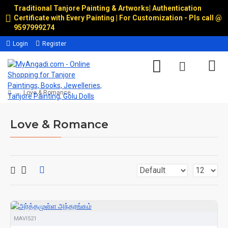
Traditional Tanjore Painting & Artworks
|
Authentication
Certificate with Every Painting | For Customization - Pls call @
9597999274
Login
Register
Love & Romance
Love & Romance
MAVI521