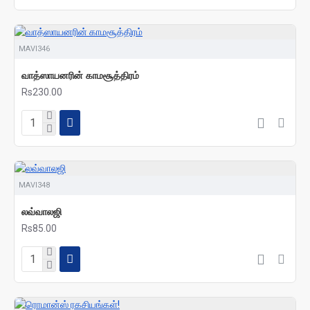
MAVI346
வாத்ஸாயனரின் காமசூத்திரம்
Rs230.00
MAVI348
லவ்வாலஜி
Rs85.00