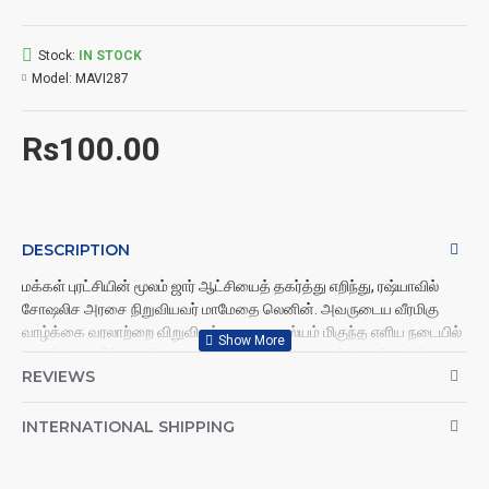
Stock:
IN STOCK
Model:
MAVI287
Rs100.00
DESCRIPTION
மக்கள் புரட்சியின் மூலம் ஜார் ஆட்சியைத் தகர்த்து எறிந்து, ரஷ்யாவில்
சோஷலிச அரசை நிறுவியவர் மாமேதை லெனின். அவருடைய வீரமிகு
வாழ்க்கை வரலாற்றை விறுவிறுப்பான சுவாரஸ்யம் மிகுந்த எளிய நடையில்
சொல்கிறது இந்த நூல். உலக சித்தாந்தத்தை உருவாக்கியவர் கார்ல்
REVIEWS
மார்க்ஸ். அவருடைய கொள்கையை கையில் எடுத்துக்கொண்டு, பரந்து
விரிந்து சிதறிக் கிடந்த சோவியத் ரஷ்யாவை ஒன்றிணைத்தார் லெனின்.
மக்கள் மத்தியில் விஞ்ஞான சோஷலிசத்தைப் பரப்பவும், மார்க்சிய
INTERNATIONAL SHIPPING
மெய்ஞானத்தின் ஆற்றலை உழைக்கும் மக்களுக்கு எடுத்துக் கூறவும், ஜார்
மன்னரின் கொள்கைகளையும் முதலாளித்துவக் கொள்கைகளையும்