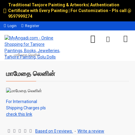
Traditional Tanjore Painting & Artworks
|
Authentication
Certificate with Every Painting | For Customization - Pls call @
9597999274
Login
Register
மாமேதை லெனின்
மாமேதை லெனின்
For International
Shipping Charges pls
check this link
Based on 0 reviews.
-
Write a review