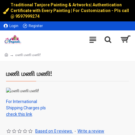
Traditional Tanjore Painting & Artworks
|
Authentication
Certificate with Every Painting | For Customization - Pls call
@
9597999274
Login
Register
மணி மணி மணி!
மணி மணி மணி!
For International
Shipping Charges pls
check this link
Based on 0 reviews.
-
Write a review