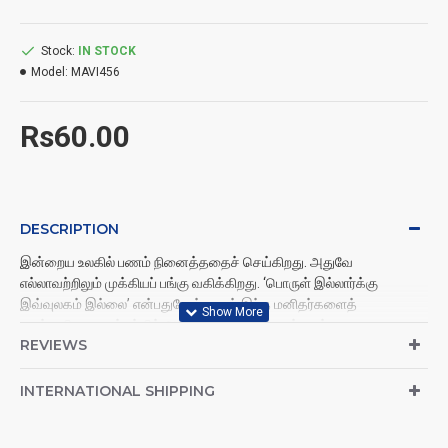
Stock:
IN STOCK
Model:
MAVI456
Rs60.00
DESCRIPTION
இன்றைய உலகில் பணம் நினைத்ததைச் செய்கிறது. அதுவே
எல்லாவற்றிலும் முக்கியப் பங்கு வகிக்கிறது. ‘பொருள் இல்லார்க்கு
இவ்வுலகம் இல்லை’ என்பதுபோல் பணம் இந்த மனிதர்களைத்
துரத்துகிறது. துன்பத்தில் ஆழ்த்துகிறது. அதனால்தான், ஏழைகளாக,
REVIEWS
நடுத்தரக் குடும்பத்தினராகப் பிறந்து திண்டாடும் ஒவ்வொருவரும்
எந்தெந்த வழிகளில் எல்லாம் பணத்தைப் பொன்&பொருள்களைப்
பெருக்கலாம், வசதியாக வாழலாம் என்று வழி தெரியாமல்
INTERNATIONAL SHIPPING
தடுமாறுகிறார்கள். அப்படி, வாழ்க்கையில் பணப் பிரச்னைகளாலும்,
செலவுகள் அதிகரிப்பதாலும், விலைவாசிகள் உயர்வதாலும் சிரமத்தில்